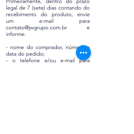
Primeiramente, dentro do prazo
legal de 7 (sete) dias contando do
recebimento do produto, envie
um e-mail para
contato@jwgrupo.com.br
e
informe:
- nome do comprador, número e
data do pedido;
- o telefone e/ou e-mail para
contato.
Caso o produto adquirido não
esteja mais disponível em estoque
você terá a opção de escolher
outro produto utilizando seu
crédito ou reembolso.